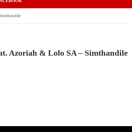
ACEBOOK
Simthandile
at. Azoriah & Lolo SA – Simthandile