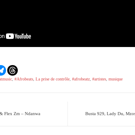
atmusic
,
#Afrobeats
,
La prise de contrôle
,
#afrobeatz
,
#artistes
,
musique
y & Flex Zm – Ndanwa
Busta 929, Lady Du, Mzo