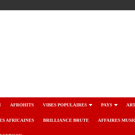
N
AFROHITS
VIBES POPULAIRES
PAYS
ART
ES AFRICAINES
BRILLIANCE BRUTE
AFFAIRES MUSI