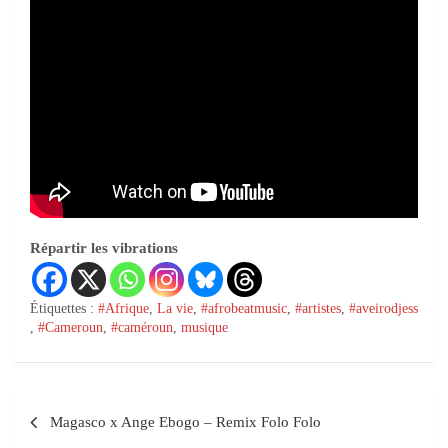
Répartir les vibrations
Étiquettes :
#Afrique
,
La vie
,
#afrobeatmusic
,
#artistes
,
#aveirodjess
,
#Cameroun
,
#caméroun
,
musique
Magasco x Ange Ebogo – Remix Folo Folo