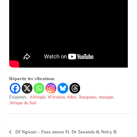
Répartir les vibrations
Étiquettes :
#Afrique
,
#l'érosion
,
#abri
,
Amapiano
,
musique
,
Afrique du Sud
DJ Ngwazi – Faux amour Ft. Dr Tawanda & Nelcy B