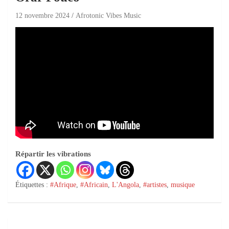
12 novembre 2024
Afrotonic Vibes Music
Répartir les vibrations
Étiquettes :
#Afrique
,
#Africain
,
L'Angola
,
#artistes
,
musique