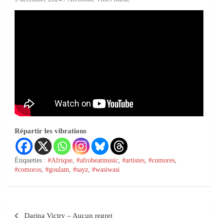
Répartir les vibrations
Étiquettes :
#Afrique
,
#afrobeatmusic
,
#artistes
,
#comores
,
#comoros
,
#goulam
,
#sayz
,
#wasiwasi
Darina Victry – Aucun regret